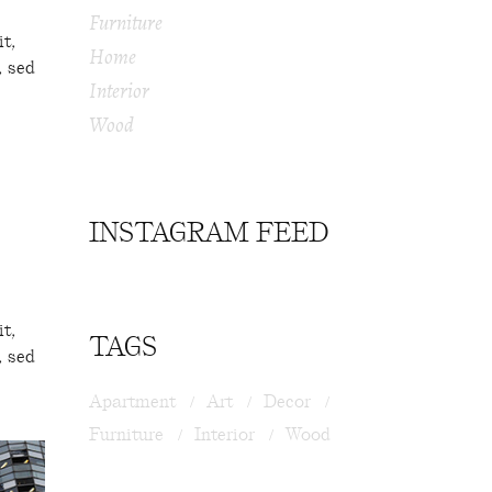
Furniture
it,
Home
, sed
Interior
Wood
INSTAGRAM FEED
it,
TAGS
, sed
Apartment
Art
Decor
Furniture
Interior
Wood