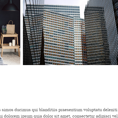
e omnis iste natus error sit voluptatem
laudantium, totam consectetur
usmod tempor incididunt ut eri.’’
s simos ducimus qui blanditiis praesentium voluptatu deleniti
i dolorem ipsum quia dolor sit amet, consectetur adipisci vel