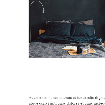
’’Sed ut perspiciatis und
accusantium doloremque 
adipiscing elit, sed do ei
At vero eos et accusamus et iusto odio digni
atque corryi upti quos dolores et quas molequ