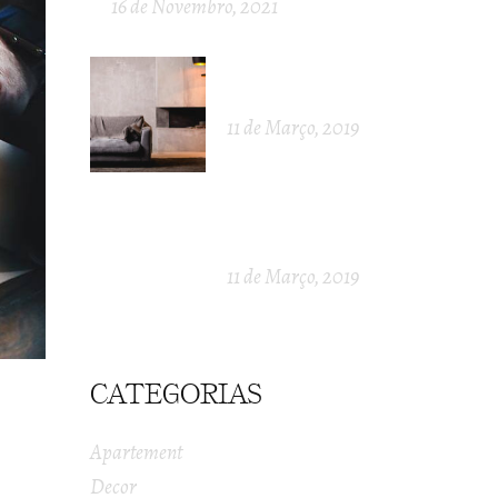
16 de Novembro, 2021
LIVE AND
LOOK
11 de Março, 2019
FEEL THE
STYLE
11 de Março, 2019
CATEGORIAS
Apartement
Decor