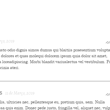
rço, 2019
R
usto odio dignis simos dumus qui blaitiis praesentium volupt
os dolores et quas molequi dolorem ipsum quia dolor sit amet,
ia loreadipiscing. Morbi blandit variuslectus vel vestibulum. 
cinia ateri.
11 de Março, 2019
S
R
is, ultricies nec, pellentesque eu, pretium quis, sem. Nulla
a quis enim. Donec pede justo, fringilla vel, aliquet nec, vul