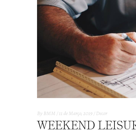
By
BMM
11 de Março, 2019
Decor
WEEKEND LEISU