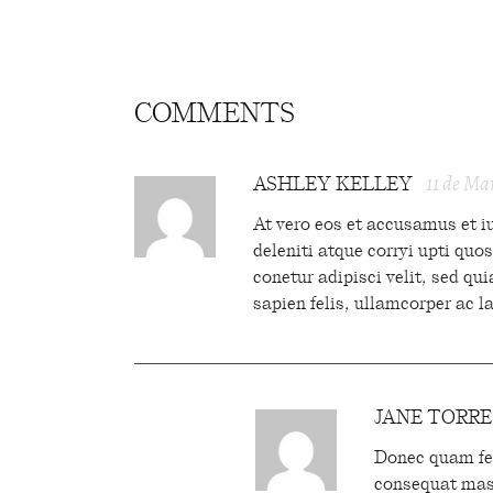
COMMENTS
11 de Ma
ASHLEY KELLEY
At vero eos et accusamus et i
deleniti atque corryi upti qu
conetur adipisci velit, sed qu
sapien felis, ullamcorper ac la
JANE TORRE
Donec quam fel
consequat mass