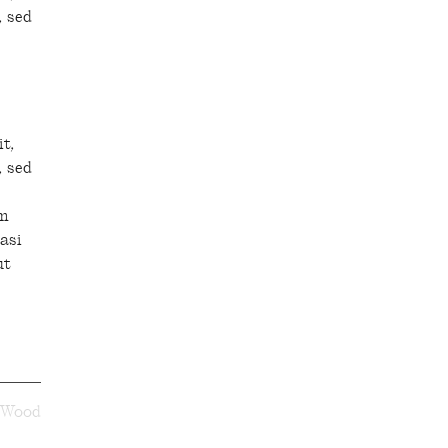
, sed
it,
, sed
em
asi
ut
Wood