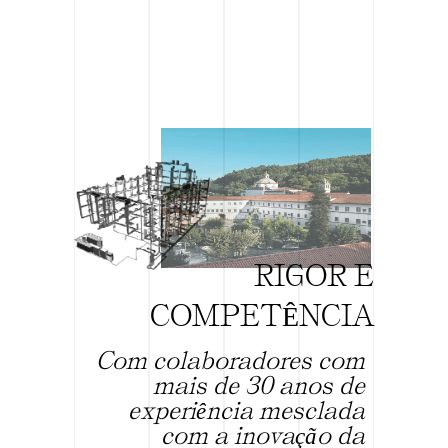
R
I
G
O
R
E
C
O
M
P
E
T
Ê
N
C
I
A
Com colaboradores com
mais de 30 anos de
experiência mesclada
com a inovação da