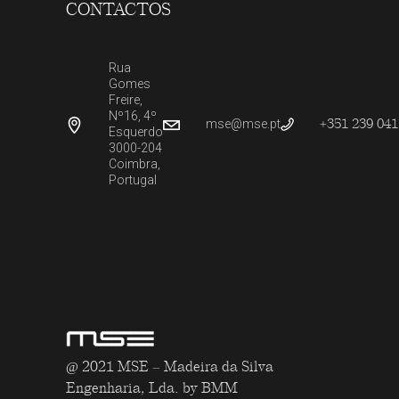
CONTACTOS
Rua
Gomes
Freire,
Nº16, 4º
+351 239 041
mse@mse.pt
Esquerdo
3000-204
Coimbra,
Portugal
@ 2021 MSE – Madeira da Silva
Engenharia, Lda.
by BMM