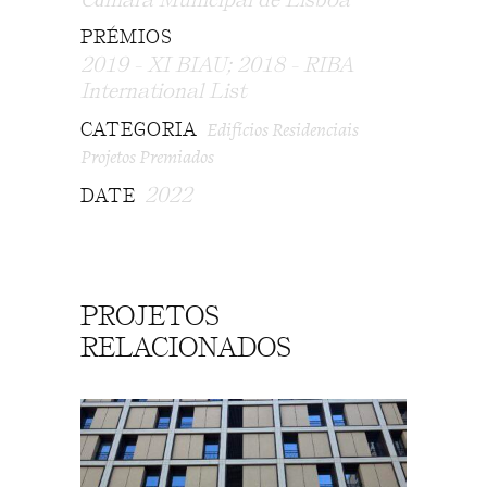
PRÉMIOS
2019 - XI BIAU; 2018 - RIBA
International List
Edifícios Residenciais
CATEGORIA
Projetos Premiados
2022
DATE
PROJETOS
RELACIONADOS