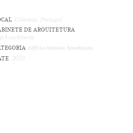
Coimbra, Portugal
OCAL
ABINETE DE ARQUITETURA
pA architects
Edifícios Hotelaria
Remodelações
ATEGORIA
2022
ATE