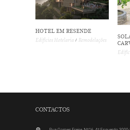
HOTEL EM RESENDE
SOL
Edifícios Hotelaria
Remodelações
CAR
Edifíc
CONTACTOS
Rua Gomes Freire, Nº16, 4º Esquerdo 3000-