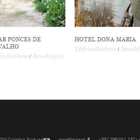
AR PONCES DE
HOTEL DONA MARIA
VALHO
Edifícios Hotelaria
Remodel
ios Hotelaria
Remodelações
+351 239 041 137 | 
204 Coimbra, Portugal
mse@mse.pt