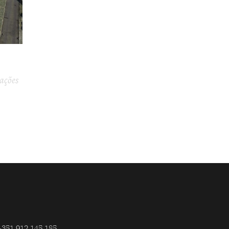
ações
+351 912 145 185