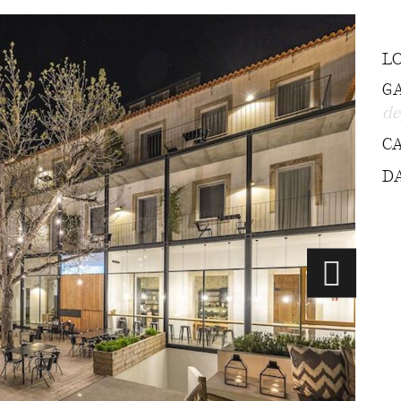
L
G
de
C
D